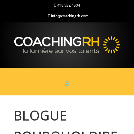
418.932.4804

info@coachingrh.com

BLOGUE