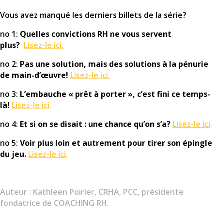
Vous avez manqué les derniers billets de la série?
no 1:
Quelles convictions RH ne vous servent
plus?
Lisez-le ici.
no 2:
Pas une solution, mais des solutions à la pénurie
de main-d’œuvre!
Lisez-le ici.
no 3:
L’embauche « prêt à porter », c’est fini ce temps-
là!
Lisez-le ici
.
no 4:
Et si on se disait : une chance qu’on s’a?
Lisez-le ici
.
no 5:
Voir plus loin et autrement pour tirer son épingle
du jeu.
Lisez-le ici
.
Auteur : Kathleen Poirier, CRHA, PCC, présidente
fondatrice de COACHING RH.