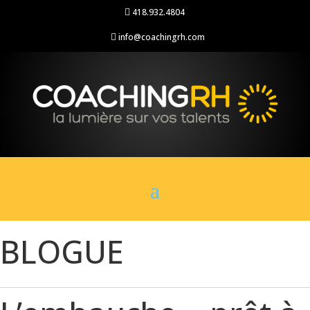
418.932.4804

info@coachingrh.com

BLOGUE