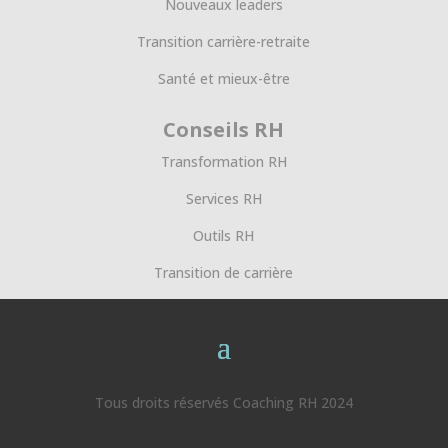
Nouveaux leaders
Transition carrière-retraite
Santé et mieux-être
Conseils RH
Transformation RH
Services RH
Outils RH
Transition de carrière
Tous droits réservés Coaching RH 2024