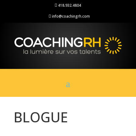
418.932.4804

info@coachingrh.com

BLOGUE