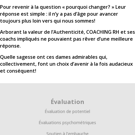
Pour revenir à la question « pourquoi changer? » Leur
réponse est simple : il n’y a pas d’âge pour avancer
toujours plus loin vers qui nous sommes!
Arborant la valeur de l’Authenticité, COACHING RH et ses
coachs impliqués ne pouvaient pas rêver d’une meilleure
réponse.
Quelle sagesse ont ces dames admirables qui,
collectivement, font un choix d’avenir à la fois audacieux
et conséquent!
Par : Kathleen Poirier CRHA, ACC, présidente fondatrice de
COACHING RH
Évaluation
COACHING RH accompagne vos changements organisationnels.
Évaluation de potentiel
Vous anticipez l’avenir et voulez voir un changement se
Évaluations psychométriques
concrétiser dans votre environnement de travail? Nous
sommes là pour vous accompagner!
Soutien à l’embauche