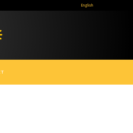
English
CT