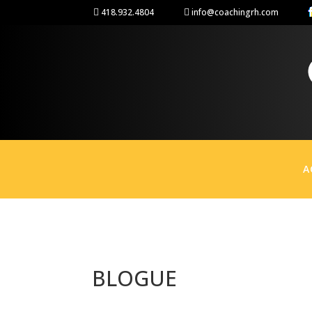
418.932.4804
info@coachingrh.com


A
BLOGUE