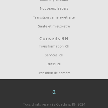
Nouveaux leaders
Transition carrière-retraite
Santé et mieux-être
Conseils RH
Transformation RH
Services RH
Outils RH
Transition de carrière
Tous droits réservés Coaching RH 2024