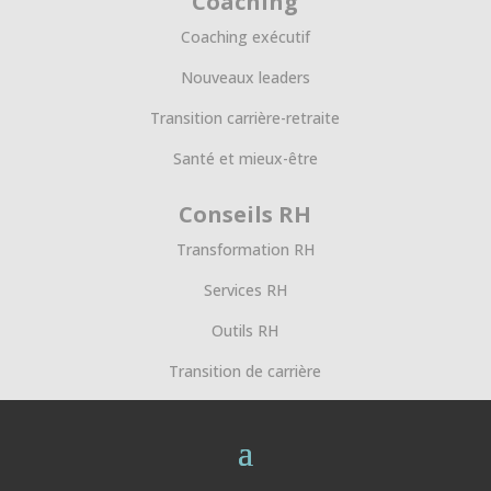
Coaching
Coaching exécutif
Nouveaux leaders
Transition carrière-retraite
Santé et mieux-être
Conseils RH
Transformation RH
Services RH
Outils RH
Transition de carrière